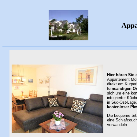
App
Hier hören Sie 
Appartement Mohn
direkt am Kurpa
feinsandigen O
sich um eine ko
integrierter Küc
in Süd-Ost-Lage.
kostenloser Pkw
Die bequeme Sit
eine Schlafcouch
verwandeln.